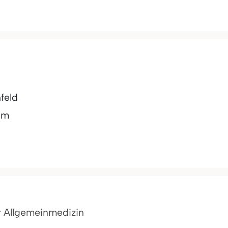
feld
am
ür Allgemeinmedizin