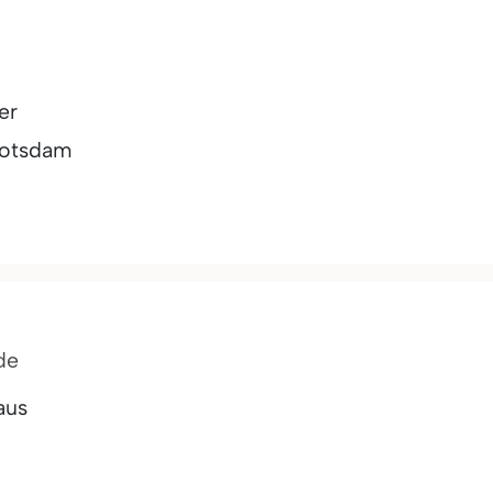
er
otsdam
de
aus