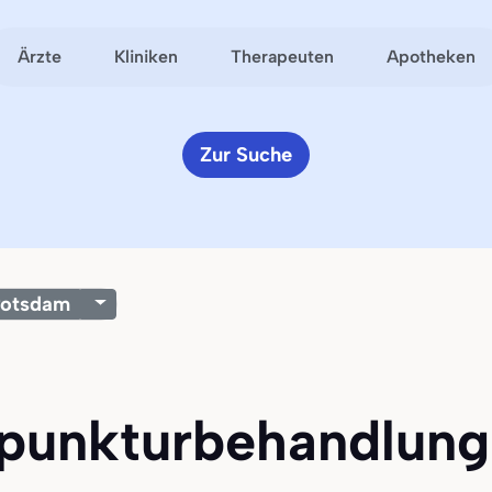
Ärzte
Kliniken
Therapeuten
Apotheken
Zur Suche
otsdam
upunkturbehandlung