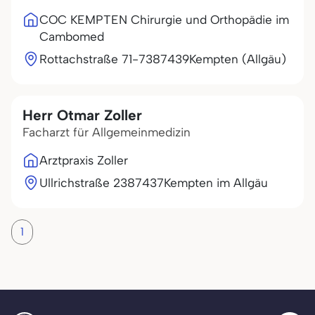
COC KEMPTEN Chirurgie und Orthopädie im
Cambomed
Rottachstraße 71-73
87439
Kempten (Allgäu)
Herr Otmar Zoller
Facharzt für Allgemeinmedizin
Arztpraxis Zoller
Ullrichstraße 23
87437
Kempten im Allgäu
1