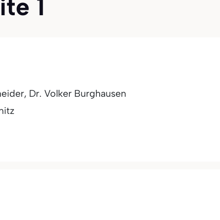
ite 1
eider, Dr. Volker Burghausen
itz