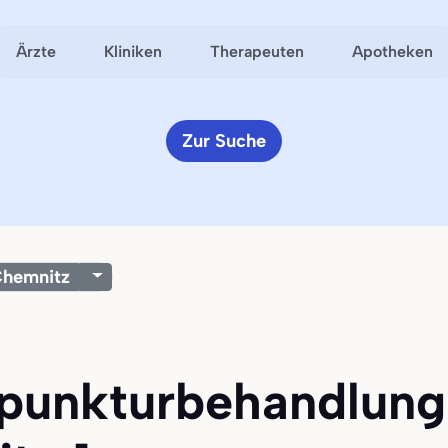
Ärzte
Kliniken
Therapeuten
Apotheken
Zur Suche
hemnitz
upunkturbehandlung