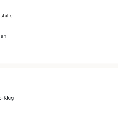
shilfe
hen
t-Klug