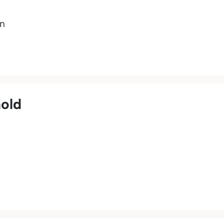
en
old