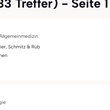
3 Treffer) - Seite 1
r Allgemeinmedizin
ier, Schmitz & Rüb
chen
gie