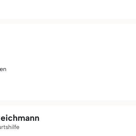
hen
Reichmann
rtshilfe