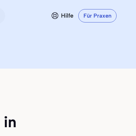
Hilfe
Für Praxen
 in