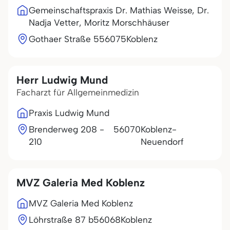
Gemeinschaftspraxis Dr. Mathias Weisse, Dr.
Nadja Vetter, Moritz Morschhäuser
Gothaer Straße 5
56075
Koblenz
Herr Ludwig Mund
Facharzt für Allgemeinmedizin
Praxis Ludwig Mund
Brenderweg 208 -
56070
Koblenz-
210
Neuendorf
MVZ Galeria Med Koblenz
MVZ Galeria Med Koblenz
Löhrstraße 87 b
56068
Koblenz