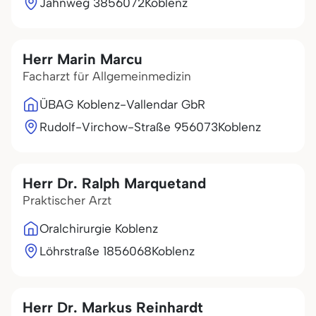
Jahnweg 38
56072
Koblenz
Herr Marin Marcu
Facharzt für Allgemeinmedizin
ÜBAG Koblenz-Vallendar GbR
Rudolf-Virchow-Straße 9
56073
Koblenz
Herr Dr. Ralph Marquetand
Praktischer Arzt
Oralchirurgie Koblenz
Löhrstraße 18
56068
Koblenz
Herr Dr. Markus Reinhardt