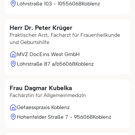
Löhrstraße 103 - 105
56068
Koblenz
Herr Dr. Peter Krüger
Praktischer Arzt, Facharzt für Frauenheilkunde
und Geburtshilfe
MVZ DocEins West GmbH
Löhrstraße 87 a/b
56068
Koblenz
Frau Dagmar Kubelka
Fachärztin für Allgemeinmedizin
Gefaesspraxis Koblenz
Hohenfelder Straße 7 - 9
56068
Koblenz