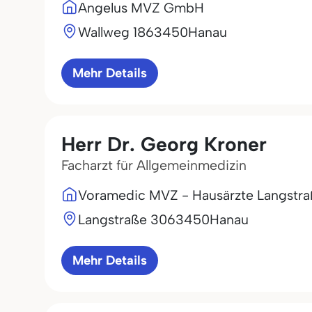
Angelus MVZ GmbH
Wallweg 18
63450
Hanau
Mehr Details
Herr Dr. Georg Kroner
Facharzt für Allgemeinmedizin
Voramedic MVZ - Hausärzte Langstr
Langstraße 30
63450
Hanau
Mehr Details