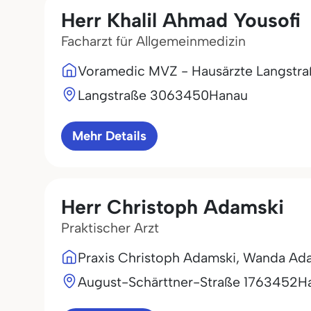
Herr Khalil Ahmad Yousofi
Facharzt für Allgemeinmedizin
Voramedic MVZ - Hausärzte Langstr
Langstraße 30
63450
Hanau
Mehr Details
Herr Christoph Adamski
Praktischer Arzt
Praxis Christoph Adamski, Wanda Ad
August-Schärttner-Straße 17
63452
H