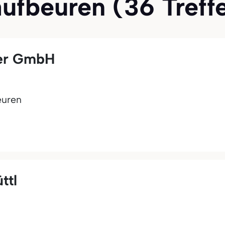
aufbeuren (36 Treffe
er GmbH
euren
ttl