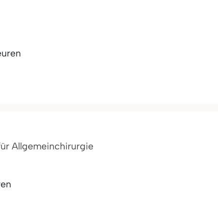
euren
für Allgemeinchirurgie
ren