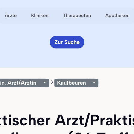
Ärzte
Kliniken
Therapeuten
Apotheken
Zur Suche
in, Arzt/Ärztin
Kaufbeuren
ktischer Arzt/Prakti