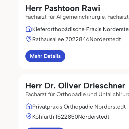
Herr Pashtoon Rawi
Facharzt für Allgemeinchirurgie, Facharz
Kieferorthopädische Praxis Norderste
Rathausallee 70
22846
Norderstedt
Mehr Details
Herr Dr. Oliver Drieschner
Facharzt für Orthopädie und Unfallchirur
Privatpraxis Orthopädie Norderstedt
Kohfurth 15
22850
Norderstedt