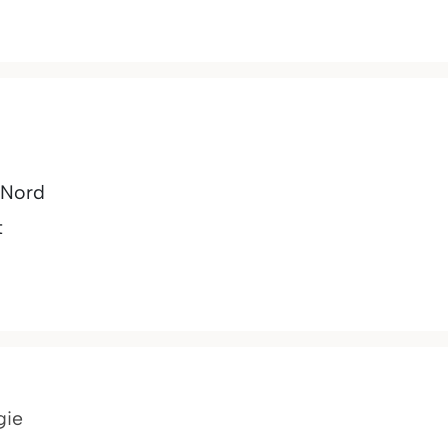
-Nord
t
gie