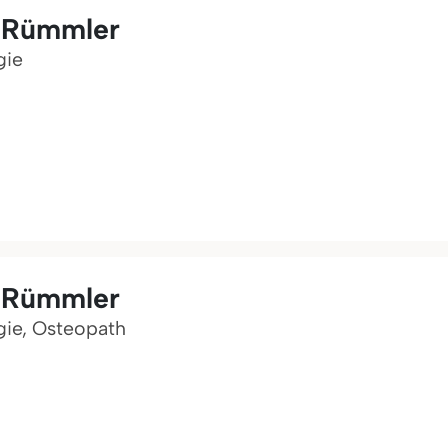
r Rümmler
gie
r Rümmler
gie, Osteopath