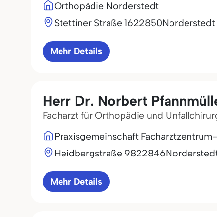
Orthopädie Norderstedt
Stettiner Straße 16
22850
Norderstedt
Mehr Details
Herr Dr. Norbert Pfannmüll
Facharzt für Orthopädie und Unfallchirur
Praxisgemeinschaft Facharztzentrum
Heidbergstraße 98
22846
Nordersted
Mehr Details