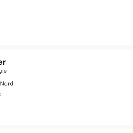
er
gie
-Nord
t