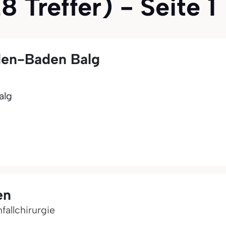
Treffer) - Seite 1
den-Baden Balg
alg
en
fallchirurgie