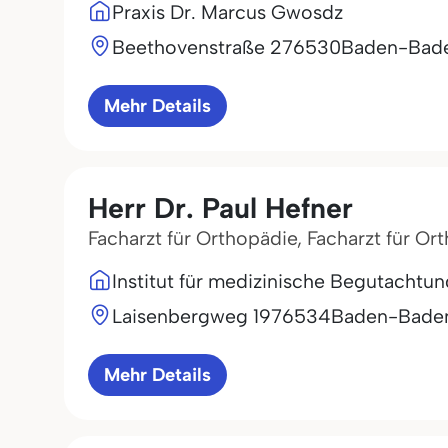
Praxis Dr. Marcus Gwosdz
Beethovenstraße 2
76530
Baden-Bad
Mehr Details
Herr Dr. Paul Hefner
Facharzt für Orthopädie, Facharzt für Or
Institut für medizinische Begutacht
Laisenbergweg 19
76534
Baden-Bade
Mehr Details