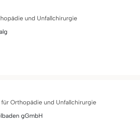
rthopädie und Unfallchirurgie
alg
t für Orthopädie und Unfallchirurgie
telbaden gGmbH