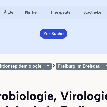
Ärzte
Kliniken
Therapeuten
Apotheken
Zur Suche
ektionsepidemiologie
Freiburg im Breisgau
robiologie, Virolog