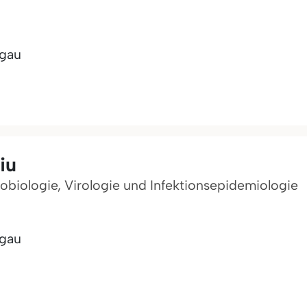
sgau
iu
robiologie, Virologie und Infektionsepidemiologie
sgau