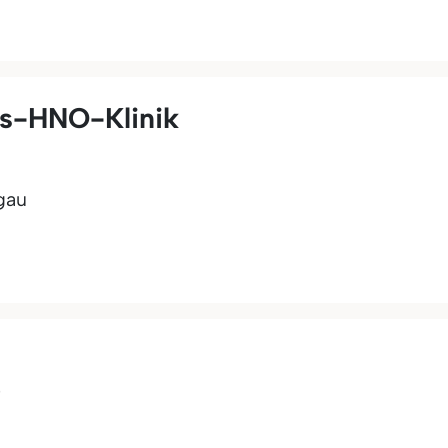
ts-HNO-Klinik
gau
e