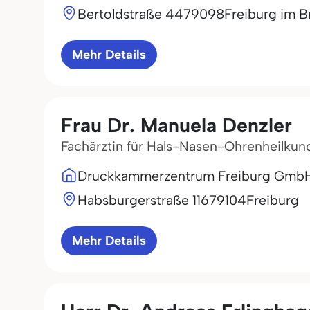
Bertoldstraße 44
79098
Freiburg im B
Mehr Details
Frau Dr. Manuela Denzler
Fachärztin für Hals-Nasen-Ohrenheilkun
Druckkammerzentrum Freiburg Gmb
Habsburgerstraße 116
79104
Freiburg
Mehr Details