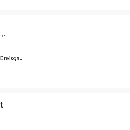
de
 Breisgau
t
e
H