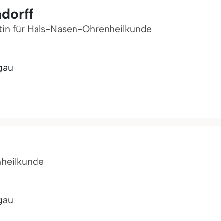
ndorff
ztin für Hals-Nasen-Ohrenheilkunde
gau
nheilkunde
gau