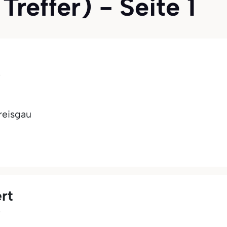
Treffer) - Seite 1
e
reisgau
rt
e