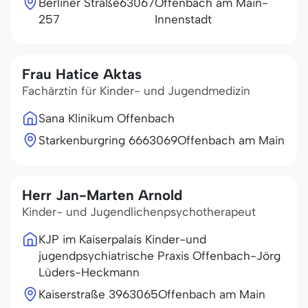
Berliner Straße
63067
Offenbach am Main-
257
Innenstadt
Frau Hatice Aktas
Fachärztin für Kinder- und Jugendmedizin
Sana Klinikum Offenbach
Starkenburgring 66
63069
Offenbach am Main
Herr Jan-Marten Arnold
Kinder- und Jugendlichenpsychotherapeut
KJP im Kaiserpalais Kinder-und
jugendpsychiatrische Praxis Offenbach-Jörg
Lüders-Heckmann
Kaiserstraße 39
63065
Offenbach am Main