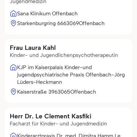
Jugendmedizin
Sana Klinikum Offenbach
Starkenburgring 66
63069
Offenbach
Frau Laura Kahl
Kinder- und Jugendlichenpsychotherapeutin
KJP im Kaiserpalais Kinder-und
jugendpsychiatrische Praxis Offenbach-Jörg
Lüders-Heckmann
Kaiserstraße 39
63065
Offenbach
Herr Dr. Le Clement Kasfiki
Facharzt für Kinder- und Jugendmedizin
Kinderarztpraxis Dr. med. Dimitra Hamm Le