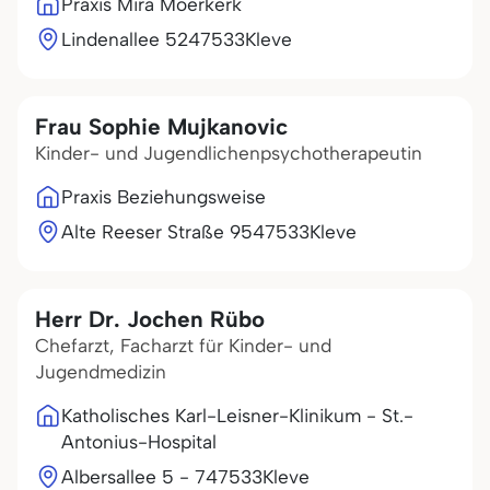
Praxis Mira Moerkerk
Lindenallee 52
47533
Kleve
Frau Sophie Mujkanovic
Kinder- und Jugendlichenpsychotherapeutin
Praxis Beziehungsweise
Alte Reeser Straße 95
47533
Kleve
Herr Dr. Jochen Rübo
Chefarzt, Facharzt für Kinder- und
Jugendmedizin
Katholisches Karl-Leisner-Klinikum - St.-
Antonius-Hospital
Albersallee 5 - 7
47533
Kleve