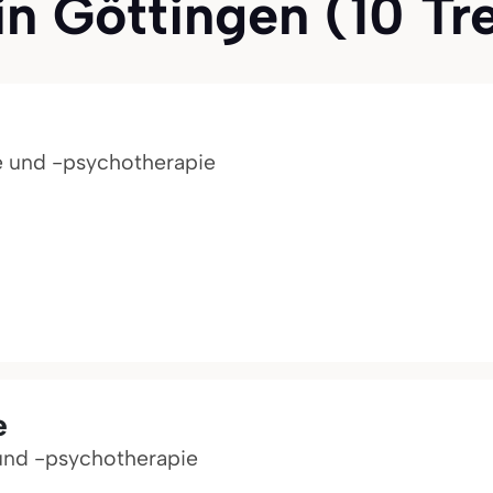
n Göttingen (10 Tref
ie und -psychotherapie
e
 und -psychotherapie