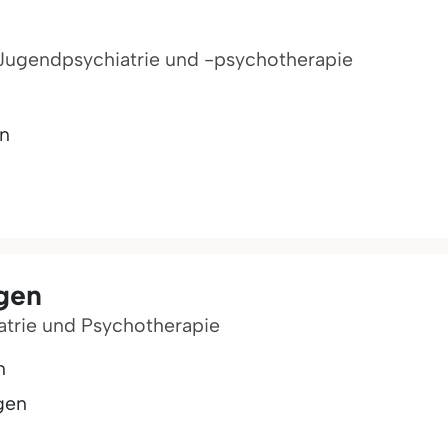
r-/Jugendpsychiatrie und -psychotherapie
n
ngen
atrie und Psychotherapie
n
gen