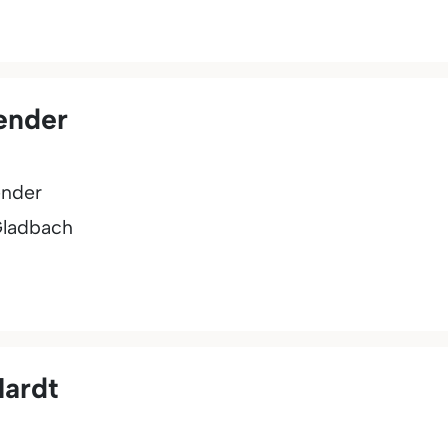
ender
ender
Gladbach
Hardt