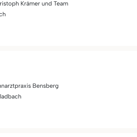
hristoph Krämer und Team
ch
ahnarztpraxis Bensberg
Gladbach