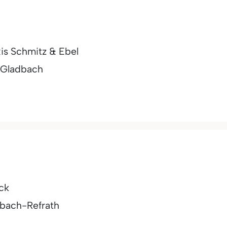
is Schmitz & Ebel
 Gladbach
uck
dbach-Refrath