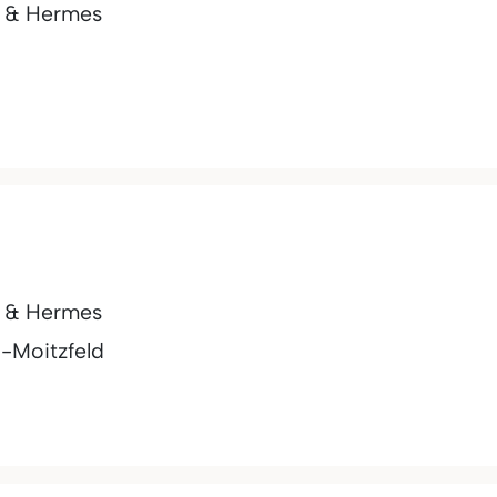
t & Hermes
h
t & Hermes
-Moitzfeld