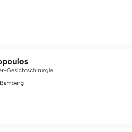
opoulos
er-Gesichtschirurgie
e Bamberg