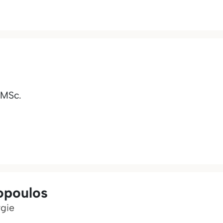
 MSc.
opoulos
rgie