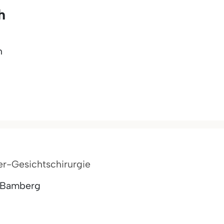
h
h
er-Gesichtschirurgie
e Bamberg