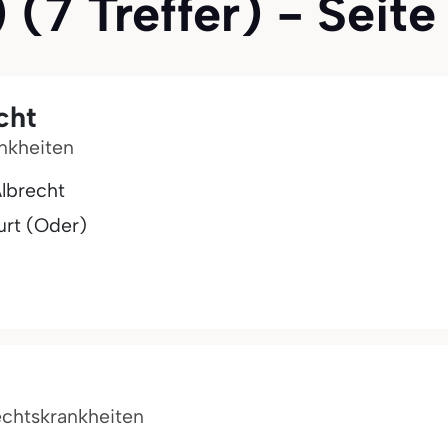
(7 Treffer) - Seite 
cht
ankheiten
Albrecht
urt (Oder)
echtskrankheiten