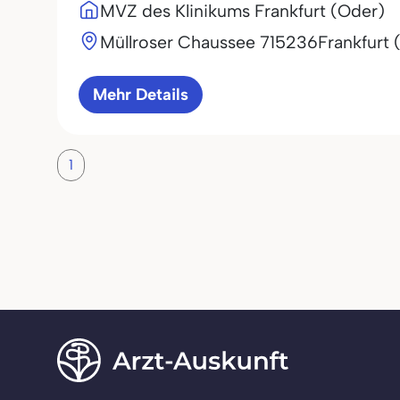
MVZ des Klinikums Frankfurt (Oder)
Müllroser Chaussee 7
15236
Frankfurt 
Mehr Details
1