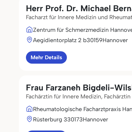
Herr Prof. Dr. Michael Ber
Facharzt für Innere Medizin und Rheuma
Zentrum für Schmerzmedizin Hannov
Aegidientorplatz 2 b
30159
Hannover
Mehr Details
Frau Farzaneh Bigdeli-Wil
Fachärztin für Innere Medizin, Fachärzti
Rheumatologische Facharztpraxis Ha
Rüsterburg 3
30173
Hannover