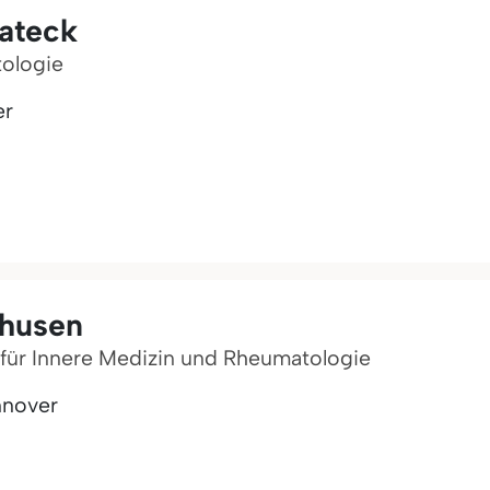
nateck
tologie
er
shusen
n für Innere Medizin und Rheumatologie
nnover