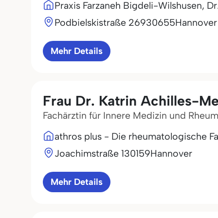
Praxis Farzaneh Bigdeli-Wilshusen, Dr.
Podbielskistraße 269
30655
Hannover
Mehr Details
Frau Dr. Katrin Achilles-M
Fachärztin für Innere Medizin und Rheu
athros plus - Die rheumatologische F
Joachimstraße 1
30159
Hannover
Mehr Details