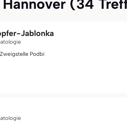
Hannover (34 Treffe
opfer-Jablonka
matologie
Zweigstelle Podbi
matologie