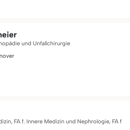
meier
thopädie und Unfallchirurgie
nnover
dizin, FA f. Innere Medizin und Nephrologie, FA f