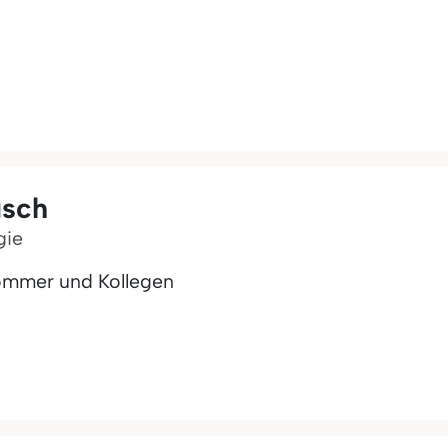
usch
gie
rommer und Kollegen