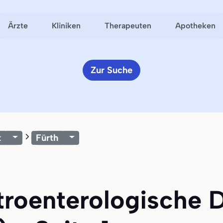
Ärzte
Kliniken
Therapeuten
Apotheken
Zur Suche
k
Fürth
troenterologische D