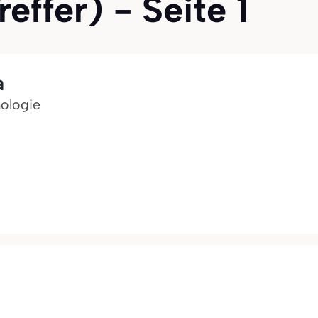
effer) - Seite 1
a
mologie