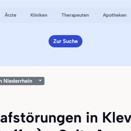
Ärzte
Kliniken
Therapeuten
Apotheken
Zur Suche
m Niederrhein
lafstörungen in Kle