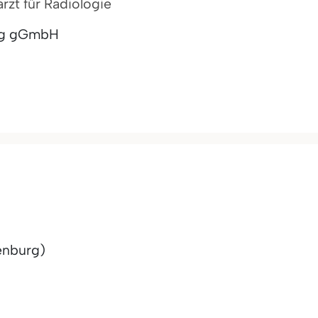
rzt für Radiologie
urg gGmbH
enburg)