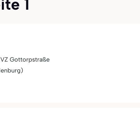
ite 1
MVZ Gottorpstraße
denburg)