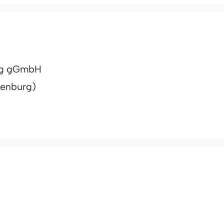
urg gGmbH
denburg)