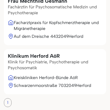
Frau Mechthild Gesmann
Fachärztin für Psychosomatische Medizin und
Psychotherapie
Facharztpraxis für Kopfschmerztherapie und
Migränetherapie
Auf dem Dreische 44
32049
Herford
Klinikum Herford AöR
Klinik für Psychiatrie, Psychotherapie und
Psychosomatik
Kreiskliniken Herford-Bünde AöR
Schwarzenmoorstraße 70
32049
Herford
1