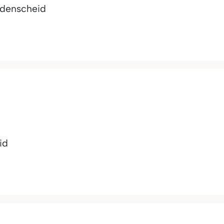
denscheid
id