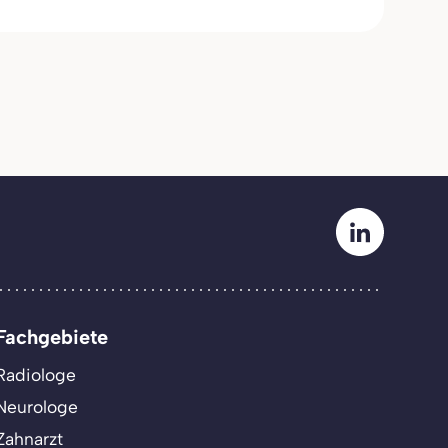
Fachgebiete
Radiologe
Neurologe
Zahnarzt