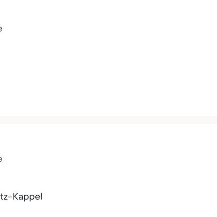
e
e
tz-Kappel