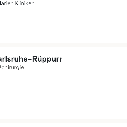
arien Kliniken
arlsruhe-Rüppurr
ßchirurgie