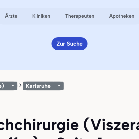
Ärzte
Kliniken
Therapeuten
Apotheken
Zur Suche
e)
Karlsruhe
chchirurgie (Viszera