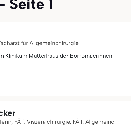
- Seite 1
 Facharzt für Allgemeinchirurgie
m Klinikum Mutterhaus der Borromäerinnen
cker
erin, FÄ f. Viszeralchirurgie, FÄ f. Allgemeinc