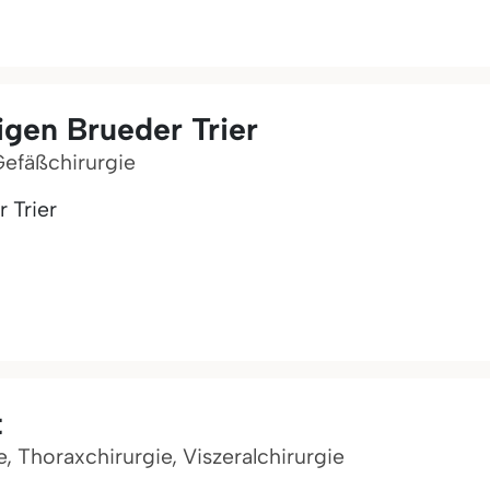
gen Brueder Trier
Gefäßchirurgie
 Trier
t
, Thoraxchirurgie, Viszeralchirurgie