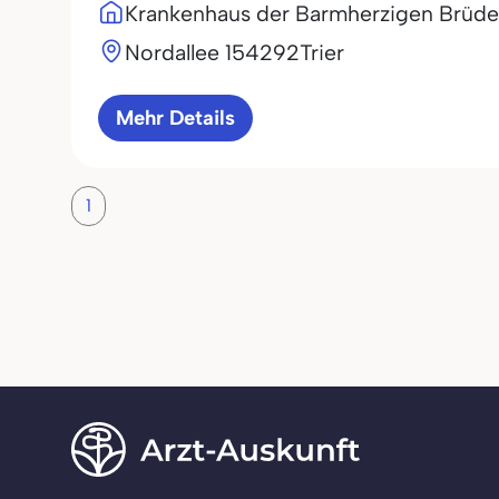
Krankenhaus der Barmherzigen Brüder
Nordallee 1
54292
Trier
Mehr Details
1