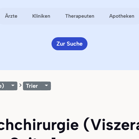
Ärzte
Kliniken
Therapeuten
Apotheken
Zur Suche
e)
Trier
chchirurgie (Viszera