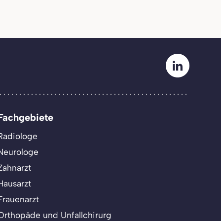
Fachgebiete
Radiologe
Neurologe
Zahnarzt
Hausarzt
Frauenarzt
Orthopäde und Unfallchirurg