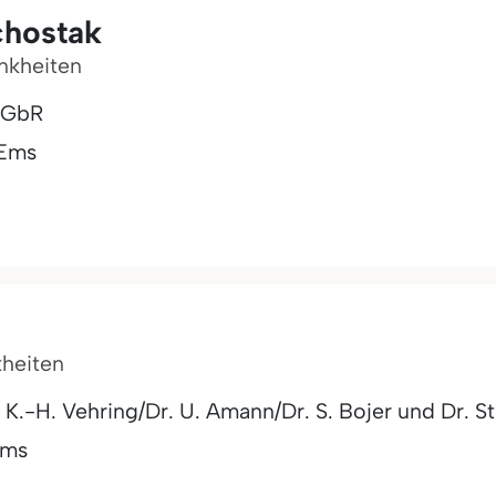
chostak
ankheiten
 GbR
 Ems
kheiten
K.-H. Vehring/Dr. U. Amann/Dr. S. Bojer und Dr. St
Ems