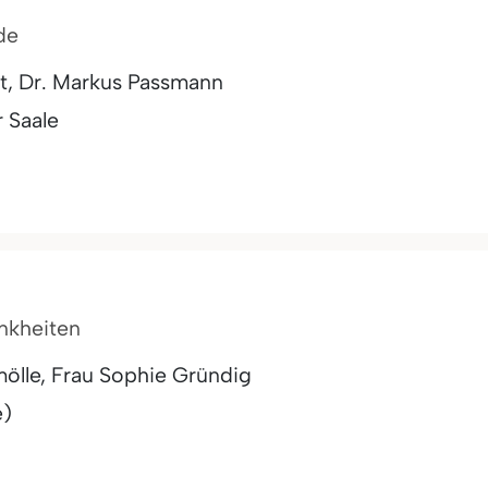
de
t, Dr. Markus Passmann
r Saale
ankheiten
ölle, Frau Sophie Gründig
e)