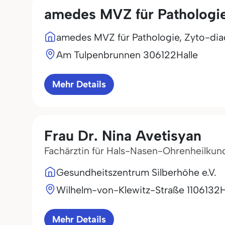
amedes MVZ für Pathologie
amedes MVZ für Pathologie, Zyto-diag
Am Tulpenbrunnen 3
06122
Halle
Mehr Details
Frau Dr. Nina Avetisyan
Fachärztin für Hals-Nasen-Ohrenheilkun
Gesundheitszentrum Silberhöhe e.V.
Wilhelm-von-Klewitz-Straße 11
06132
H
Mehr Details