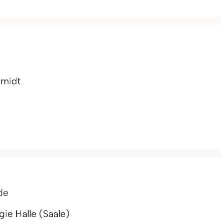
e
hmidt
de
ie Halle (Saale)