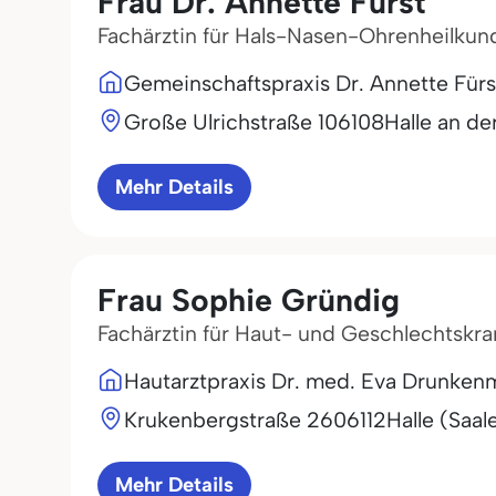
Frau Dr. Annette Fürst
Fachärztin für Hals-Nasen-Ohrenheilkun
Gemeinschaftspraxis Dr. Annette Fürs
Große Ulrichstraße 1
06108
Halle an de
Mehr Details
Frau Sophie Gründig
Fachärztin für Haut- und Geschlechtskr
Hautarztpraxis Dr. med. Eva Drunkenm
Krukenbergstraße 26
06112
Halle (Saal
Mehr Details