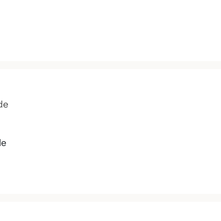
de
le