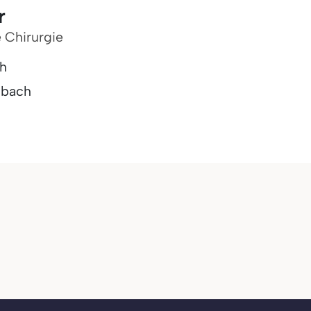
r
e Chirurgie
bh
dbach