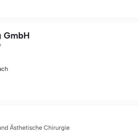
rg GmbH
e
ach
e und Ästhetische Chirurgie