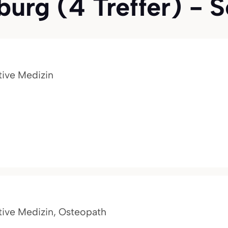
urg (4 Treffer) - Se
tive Medizin
ative Medizin, Osteopath