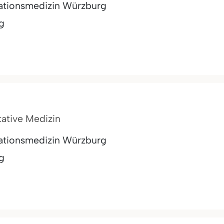
tationsmedizin Würzburg
g
tative Medizin
tationsmedizin Würzburg
g