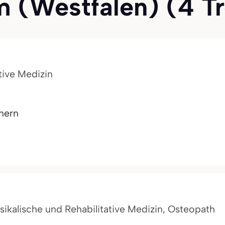
(Westfalen) (4 Tre
tive Medizin
nern
ysikalische und Rehabilitative Medizin, Osteopath