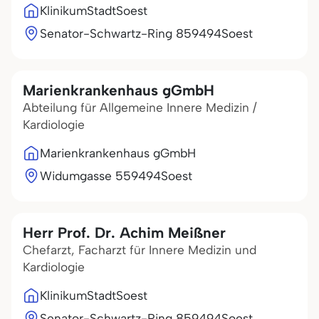
KlinikumStadtSoest
Senator-Schwartz-Ring 8
59494
Soest
Marienkrankenhaus gGmbH
Abteilung für Allgemeine Innere Medizin /
Kardiologie
Marienkrankenhaus gGmbH
Widumgasse 5
59494
Soest
Herr Prof. Dr. Achim Meißner
Chefarzt, Facharzt für Innere Medizin und
Kardiologie
KlinikumStadtSoest
Senator-Schwartz-Ring 8
59494
Soest