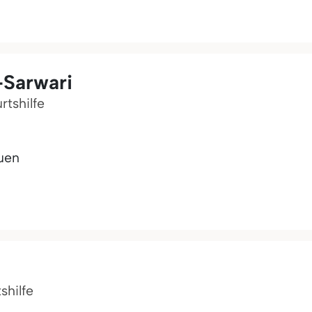
-Sarwari
rtshilfe
uen
shilfe