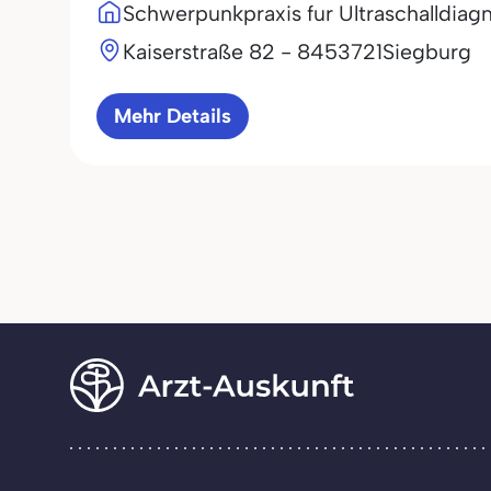
Schwerpunkpraxis fur Ultraschalldiag
Kaiserstraße 82 - 84
53721
Siegburg
Mehr Details