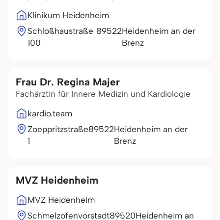
Klinikum Heidenheim
Schloßhaustraße
89522
Heidenheim an der
100
Brenz
Frau Dr. Regina Majer
Fachärztin für Innere Medizin und Kardiologie
kardio.team
Zoeppritzstraße
89522
Heidenheim an der
1
Brenz
MVZ Heidenheim
MVZ Heidenheim
Schmelzofenvorstadt
89520
Heidenheim an