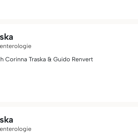
aska
oenterologie
th Corinna Traska & Guido Renvert
aska
oenterologie