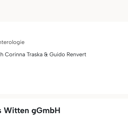
nterologie
th Corinna Traska & Guido Renvert
us Witten gGmbH