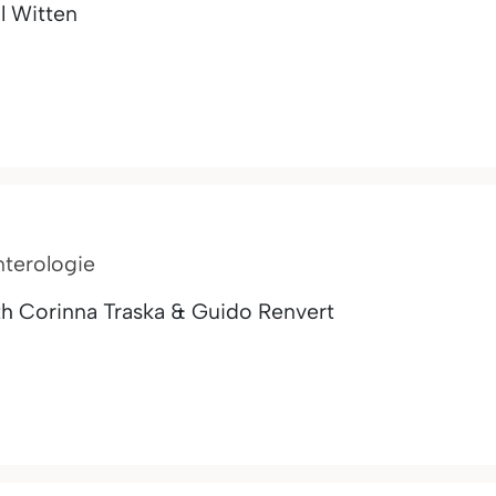
l Witten
nterologie
th Corinna Traska & Guido Renvert