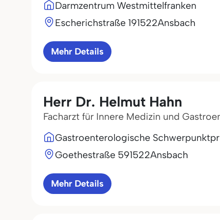
Darmzentrum Westmittelfranken
Escherichstraße 1
91522
Ansbach
Mehr Details
Herr Dr. Helmut Hahn
Facharzt für Innere Medizin und Gastroe
Gastroenterologische Schwerpunktprax
Goethestraße 5
91522
Ansbach
Mehr Details