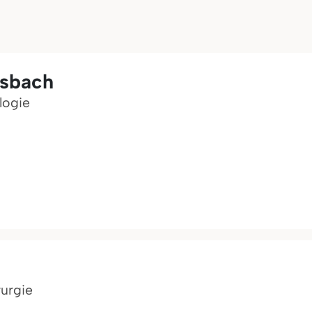
nsbach
logie
rurgie