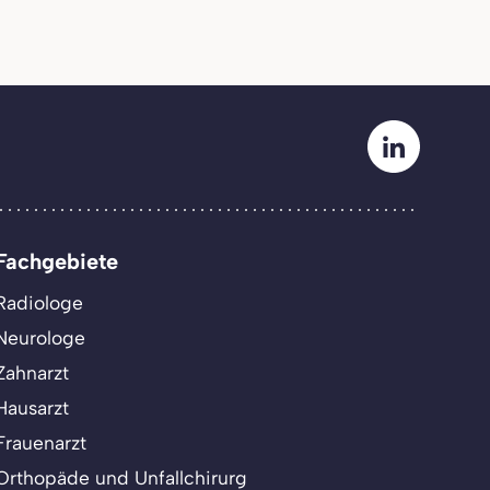
Fachgebiete
Radiologe
Neurologe
Zahnarzt
Hausarzt
Frauenarzt
Orthopäde und Unfallchirurg