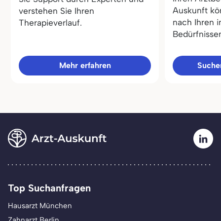
Auskunft kö
verstehen Sie Ihren
nach Ihren i
Therapieverlauf.
Bedürfnisse
Mehr erfahren
Sucher
Top Suchanfragen
Hausarzt München
Zahnarzt Berlin