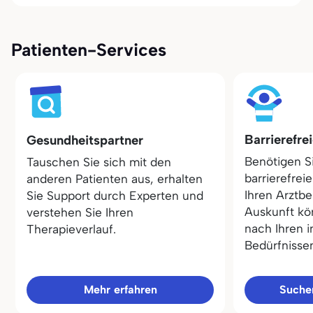
Patienten-Services
Barrierefre
Gesundheitspartner
Benötigen S
Tauschen Sie sich mit den
barrierefrei
anderen Patienten aus, erhalten
Ihren Arztbe
Sie Support durch Experten und
Auskunft kö
verstehen Sie Ihren
nach Ihren i
Therapieverlauf.
Bedürfnisse
Mehr erfahren
Sucher