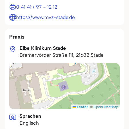
0 41 41 / 97 - 12 12
https://www.mvz-stade.de
Praxis
Elbe Klinikum Stade
Bremervörder Straße 111
,
21682
Stade
Leaflet
|
©
OpenStreetMap
Sprachen
Englisch