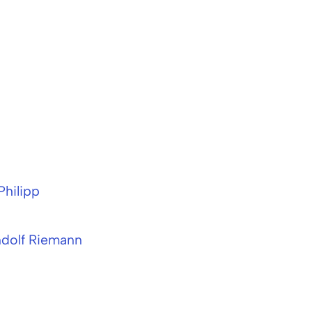
Philipp
andolf Riemann