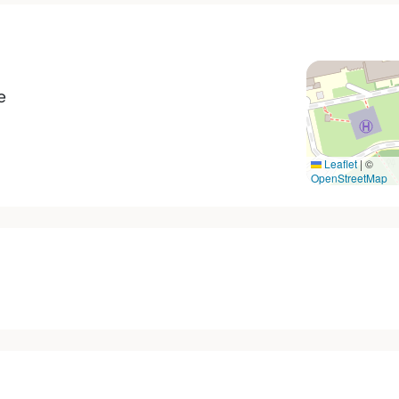
e
Leaflet
|
©
OpenStreetMap