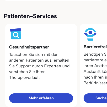
Patienten-Services
Barrierefre
Gesundheitspartner
Benötigen S
Tauschen Sie sich mit den
barrierefrei
anderen Patienten aus, erhalten
Ihren Arztbe
Sie Support durch Experten und
Auskunft kö
verstehen Sie Ihren
nach Ihren i
Therapieverlauf.
Bedürfnisse
Mehr erfahren
Sucher