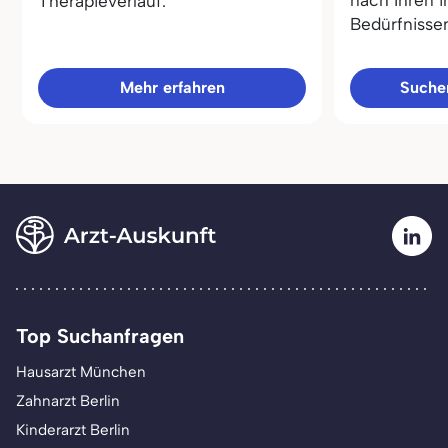
nach Ihren i
Therapieverlauf.
Bedürfnisse
Mehr erfahren
Sucher
Top Suchanfragen
Hausarzt München
Zahnarzt Berlin
Kinderarzt Berlin