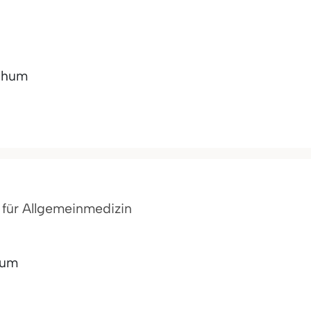
chum
n für Allgemeinmedizin
hum