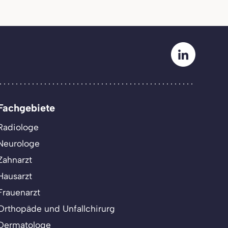
Fachgebiete
Radiologe
Neurologe
Zahnarzt
Hausarzt
Frauenarzt
Orthopäde und Unfallchirurg
Dermatologe