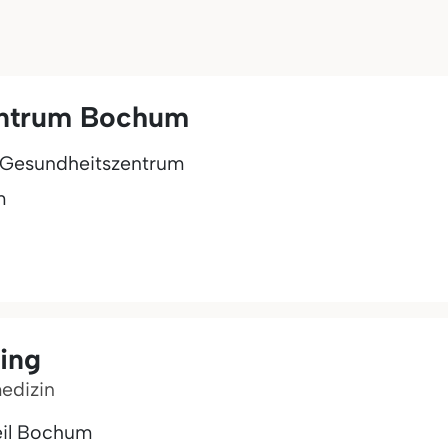
entrum Bochum
Gesundheitszentrum
m
ing
medizin
eil Bochum