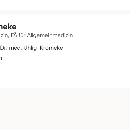
meke
izin, FÄ für Allgemeinmedizin
 Dr. med. Uhlig-Krömeke
m