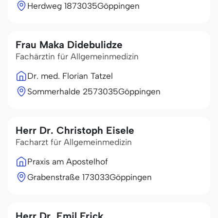
Herdweg 18
73035
Göppingen
Frau Maka Didebulidze
Fachärztin für Allgemeinmedizin
Dr. med. Florian Tatzel
Sommerhalde 25
73035
Göppingen
Herr Dr. Christoph Eisele
Facharzt für Allgemeinmedizin
Praxis am Apostelhof
Grabenstraße 1
73033
Göppingen
Herr Dr. Emil Frick