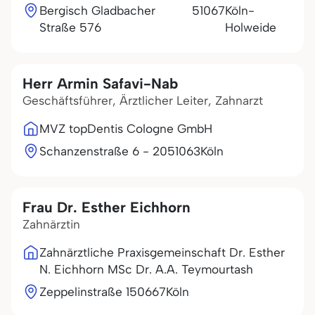
Bergisch Gladbacher
51067
Köln-
Straße 576
Holweide
Herr Armin Safavi-Nab
Geschäftsführer, Ärztlicher Leiter, Zahnarzt
MVZ topDentis Cologne GmbH
Schanzenstraße 6 - 20
51063
Köln
Frau Dr. Esther Eichhorn
Zahnärztin
Zahnärztliche Praxisgemeinschaft Dr. Esther
N. Eichhorn MSc Dr. A.A. Teymourtash
Zeppelinstraße 1
50667
Köln