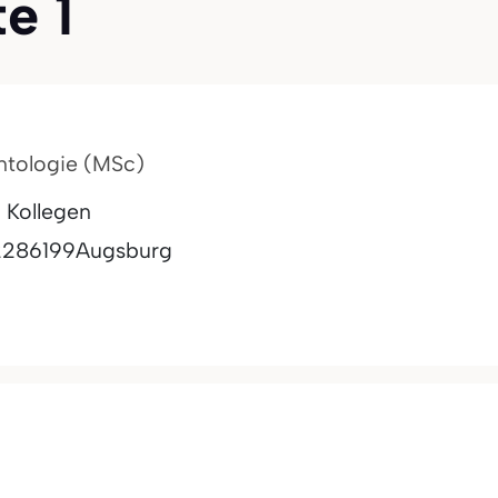
te 1
antologie (MSc)
 Kollegen
22
86199
Augsburg