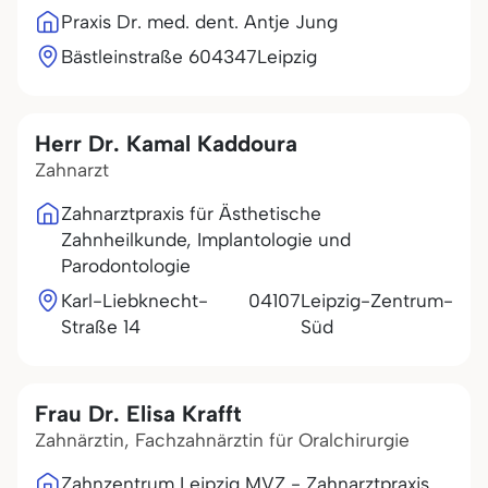
Praxis Dr. med. dent. Antje Jung
Bästleinstraße 6
04347
Leipzig
Herr Dr. Kamal Kaddoura
Zahnarzt
Zahnarztpraxis für Ästhetische
Zahnheilkunde, Implantologie und
Parodontologie
Karl-Liebknecht-
04107
Leipzig-Zentrum-
Straße 14
Süd
Frau Dr. Elisa Krafft
Zahnärztin, Fachzahnärztin für Oralchirurgie
Zahnzentrum Leipzig MVZ - Zahnarztpraxis