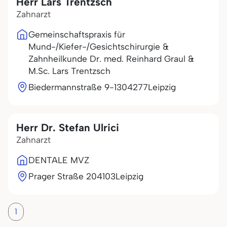
Herr Lars Trentzsch
Zahnarzt
Gemeinschaftspraxis für
Mund-/Kiefer-/Gesichtschirurgie &
Zahnheilkunde Dr. med. Reinhard Graul &
M.Sc. Lars Trentzsch
Biedermannstraße 9-13
04277
Leipzig
Herr Dr. Stefan Ulrici
Zahnarzt
DENTALE MVZ
Prager Straße 2
04103
Leipzig
1