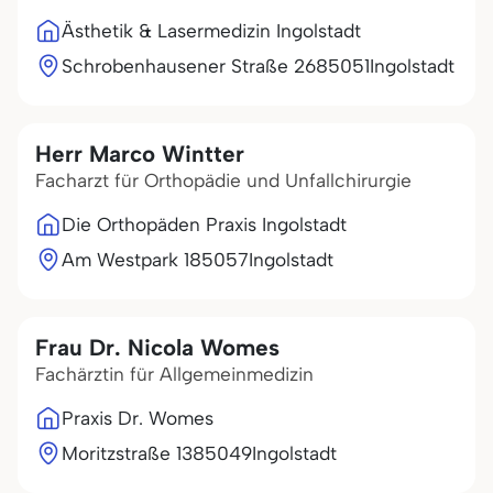
Ästhetik & Lasermedizin Ingolstadt
Schrobenhausener Straße 26
85051
Ingolstadt
Herr Marco Wintter
Facharzt für Orthopädie und Unfallchirurgie
Die Orthopäden Praxis Ingolstadt
Am Westpark 1
85057
Ingolstadt
Frau Dr. Nicola Womes
Fachärztin für Allgemeinmedizin
Praxis Dr. Womes
Moritzstraße 13
85049
Ingolstadt