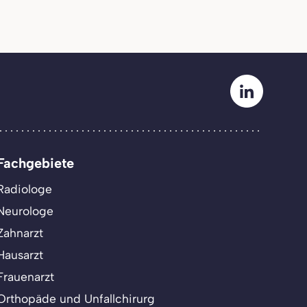
Fachgebiete
Radiologe
Neurologe
Zahnarzt
Hausarzt
Frauenarzt
Orthopäde und Unfallchirurg